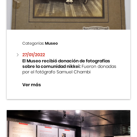
Centro Cultural Peruano Japonés
Cursos
Museo de la Inmigración Japonesa
Categorías:
Museo
Fondo Editorial
27/01/2022
El Museo recibió donación de fotografías
sobre la comunidad nikkei:
Fueron donadas
Teatro Peruano Japonés
por el fotógrafo Samuel Chambi
Ver más