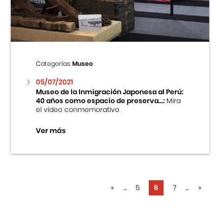
Categorías:
Museo
05/07/2021
Museo de la Inmigración Japonesa al Perú:
40 años como espacio de preserva...:
Mira
el video conmemorativo
Ver más
«
...
5
6
7
...
»