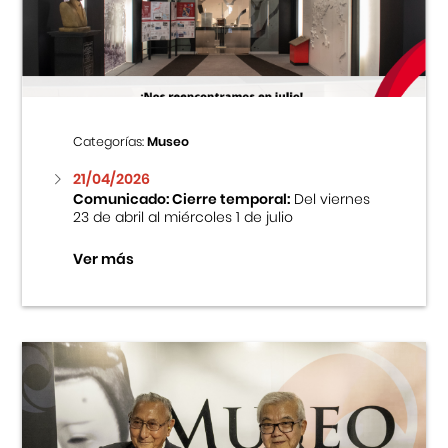
Centro Cultural Peruano Japonés
Cursos
Museo de la Inmigración Japonesa
Categorías:
Museo
Fondo Editorial
21/04/2026
Comunicado: Cierre temporal:
Del viernes
23 de abril al miércoles 1 de julio
Teatro Peruano Japonés
Ver más