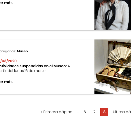
er más
ategorías:
Museo
6/03/2020
ctividades suspendidas en el Museo:
A
artir del lunes 16 de marzo
er más
«
Primera página
...
6
7
8
Última p