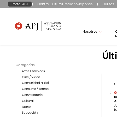
Portal APJ
Centro Cultural Peruano Japonés
Cursos
Nosotros
N
Últ
Categorías
Artes Escénicas
Cine / Video
Comunidad Nikkei
C
Concurso / Torneo
0
Conversatorio
I
Cultural
A
J
Danza
f
Educación