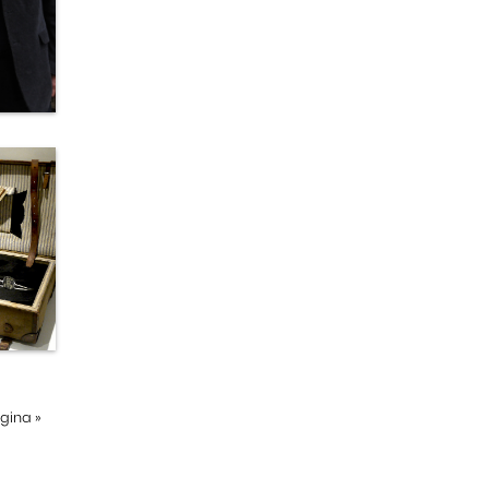
ágina
»