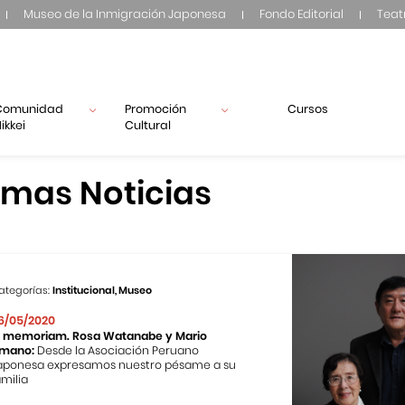
Museo de la Inmigración Japonesa
Fondo Editorial
Teat
Comunidad
Promoción
Cursos
ikkei
Cultural
imas Noticias
ategorías:
Institucional, Museo
6/05/2020
n memoriam. Rosa Watanabe y Mario
mano:
Desde la Asociación Peruano
aponesa expresamos nuestro pésame a su
amilia