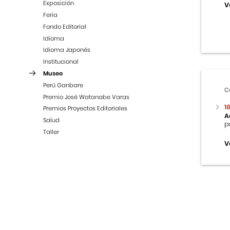
Exposición
V
Feria
Fondo Editorial
Idioma
Idioma Japonés
Institucional
Museo
Perú Ganbare
C
Premio José Watanabe Varas
1
Premios Proyectos Editoriales
A
Salud
p
Taller
V