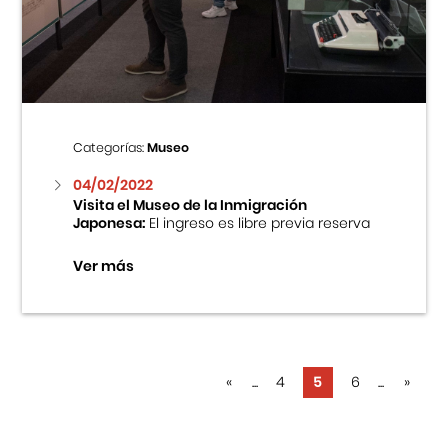
Categorías:
Museo
04/02/2022
Visita el Museo de la Inmigración
Japonesa:
El ingreso es libre previa reserva
Ver más
«
...
4
5
6
...
»