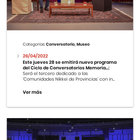
Centro Cultural Peruano Japonés
Cursos
Museo de la Inmigración Japonesa
Categorías:
Conversatorio, Museo
Fondo Editorial
26/04/2022
Este jueves 28 se emitirá nuevo programa
del Ciclo de Conversatorios Memoria...:
Teatro Peruano Japonés
Será el tercero dedicado a las
‘Comunidades Nikkei de Provincias’ con in...
Ver más