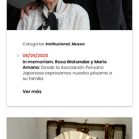
Centro Cultural Peruano Japonés
Cursos
Museo de la Inmigración Japonesa
Categorías:
Institucional, Museo
Fondo Editorial
06/05/2020
In memoriam. Rosa Watanabe y Mario
Amano:
Desde la Asociación Peruano
Teatro Peruano Japonés
Japonesa expresamos nuestro pésame a
su familia
Ver más