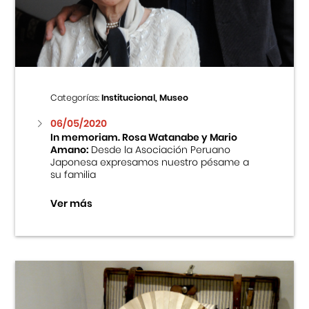
Centro Cultural Peruano Japonés
Cursos
Museo de la Inmigración Japonesa
Categorías:
Institucional, Museo
Fondo Editorial
06/05/2020
In memoriam. Rosa Watanabe y Mario
Amano:
Desde la Asociación Peruano
Teatro Peruano Japonés
Japonesa expresamos nuestro pésame a
su familia
Ver más