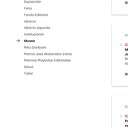
Exposición
V
Feria
Fondo Editorial
Idioma
Idioma Japonés
Institucional
C
Museo
0
Perú Ganbare
M
Premio José Watanabe Varas
J
f
Premios Proyectos Editoriales
s
Salud
Taller
V
C
0
P
r