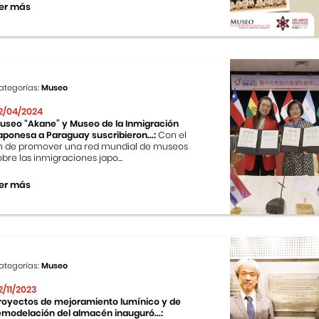
er más
ategorías:
Museo
2/04/2024
useo “Akane” y Museo de la Inmigración
aponesa a Paraguay suscribieron...:
Con el
in de promover una red mundial de museos
obre las inmigraciones japo...
er más
ategorías:
Museo
2/11/2023
royectos de mejoramiento lumínico y de
emodelación del almacén inauguró...: