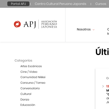
Portal APJ
Centro Cultural Peruano Japonés
Cursos
Nosotros
N
Últ
Categorías
Artes Escénicas
Cine / Video
Comunidad Nikkei
C
Concurso / Torneo
1
Conversatorio
M
Cultural
“
d
Danza
Ji
Educación