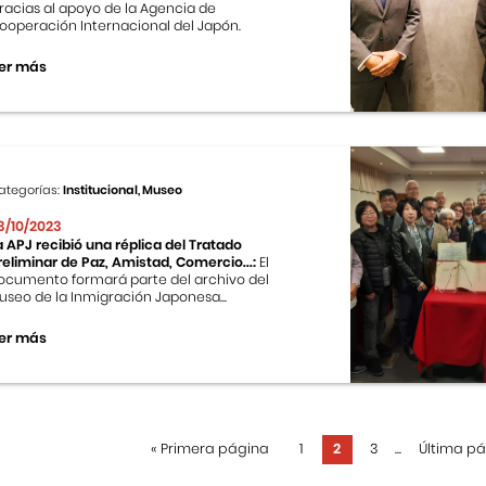
racias al apoyo de la Agencia de
ooperación Internacional del Japón.
er más
ategorías:
Institucional, Museo
3/10/2023
a APJ recibió una réplica del Tratado
reliminar de Paz, Amistad, Comercio...:
El
ocumento formará parte del archivo del
useo de la Inmigración Japonesa...
er más
«
Primera página
1
2
3
...
Última p