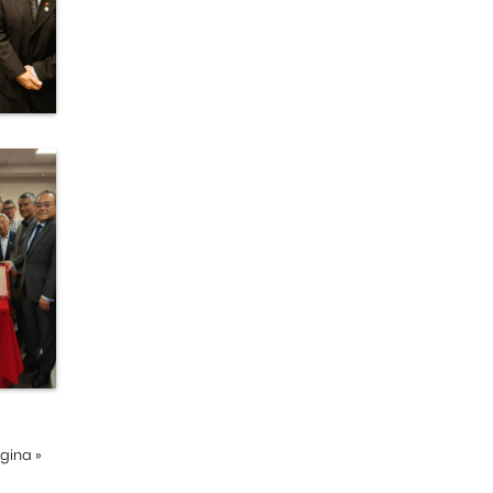
ágina
»