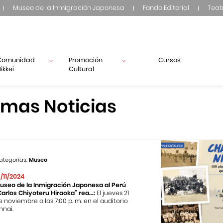
Museo de la Inmigración Japonesa
Fondo Editorial
Teat
Comunidad
Promoción
Cursos
ikkei
Cultural
imas Noticias
ategorías:
Museo
3/11/2024
useo de la Inmigración Japonesa al Perú
Carlos Chiyoteru Hiraoka” rea...:
El jueves 21
e noviembre a las 7:00 p. m. en el auditorio
nnai.