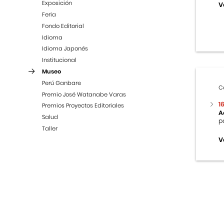
Exposición
V
Feria
Fondo Editorial
Idioma
Idioma Japonés
Institucional
Museo
Perú Ganbare
C
Premio José Watanabe Varas
1
Premios Proyectos Editoriales
A
Salud
p
Taller
V