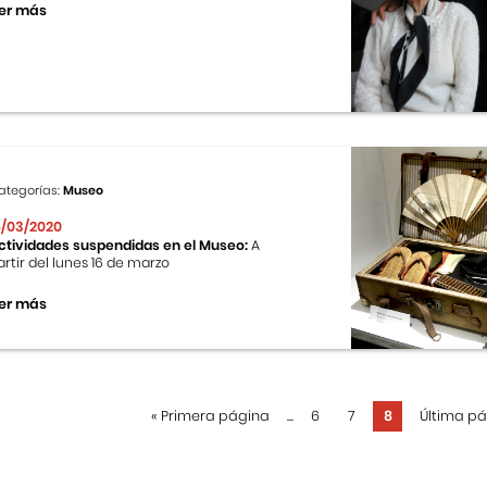
er más
ategorías:
Museo
6/03/2020
ctividades suspendidas en el Museo:
A
artir del lunes 16 de marzo
er más
«
Primera página
...
6
7
8
Última p