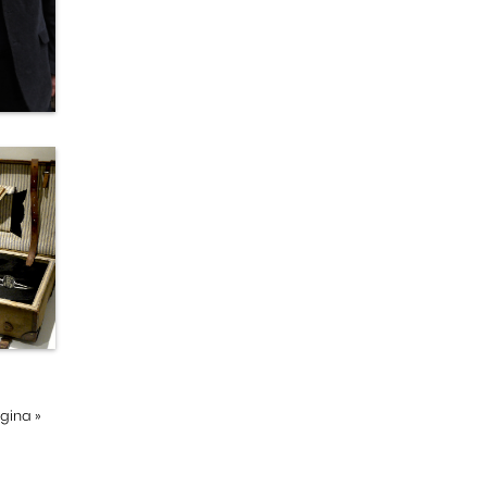
ágina
»