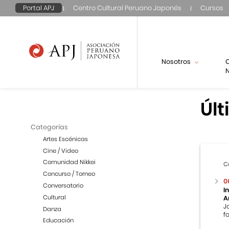
Portal APJ
Centro Cultural Peruano Japonés
Cursos
Nosotros
N
Últ
Categorías
Artes Escénicas
Cine / Video
Comunidad Nikkei
C
Concurso / Torneo
0
Conversatorio
I
Cultural
A
J
Danza
f
Educación