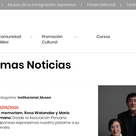
Museo de la Inmigración Japonesa
Fondo Editorial
Teat
Comunidad
Promoción
Cursos
ikkei
Cultural
imas Noticias
ategorías:
Institucional, Museo
6/05/2020
n memoriam. Rosa Watanabe y Mario
mano:
Desde la Asociación Peruano
aponesa expresamos nuestro pésame a su
amilia