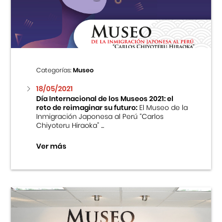
Centro Cultural Peruano Japonés
Cursos
Museo de la Inmigración Japonesa
Categorías:
Museo
Fondo Editorial
18/05/2021
Día Internacional de los Museos 2021: el
reto de reimaginar su futuro:
El Museo de la
Teatro Peruano Japonés
Inmigración Japonesa al Perú “Carlos
Chiyoteru Hiraoka” ...
Ver más