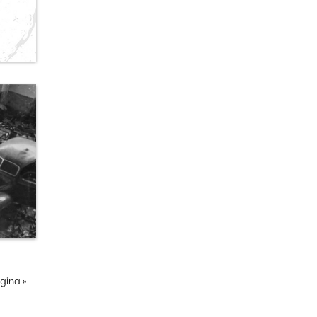
ágina
»