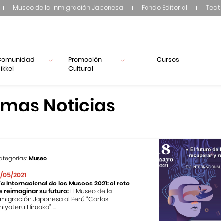
Museo de la Inmigración Japonesa
Fondo Editorial
Teat
Comunidad
Promoción
Cursos
ikkei
Cultural
imas Noticias
ategorías:
Museo
8/05/2021
ía Internacional de los Museos 2021: el reto
e reimaginar su futuro:
El Museo de la
nmigración Japonesa al Perú “Carlos
hiyoteru Hiraoka” ...