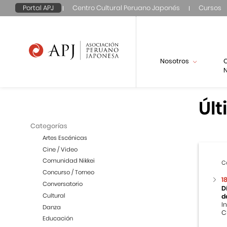
Portal APJ
Centro Cultural Peruano Japonés
Cursos
Nosotros
N
Últ
Categorías
Artes Escénicas
Cine / Video
Comunidad Nikkei
C
Concurso / Torneo
1
Conversatorio
D
Cultural
d
I
Danza
C
Educación