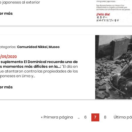
e japoneses al exterior
er más
ategorías:
Comunidad Nikkei, Museo
0/05/2020
l suplemento El Dominical recuerda uno de
os momentos más difíciles en la...:
“El día en
ue atentaron contra las propiedades de los
aponeses en Lima y...
er más
«
Primera página
...
6
7
8
Última p