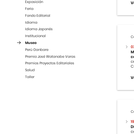
Exposición
V
Feria
Fondo Editorial
Idioma
Idioma Japonés
Institucional
C
Museo
0
Perú Ganbare
M
Premio José Watanabe Varas
c
c
Premios Proyectos Editoriales
C
Salud
Taller
V
C
1
D
c