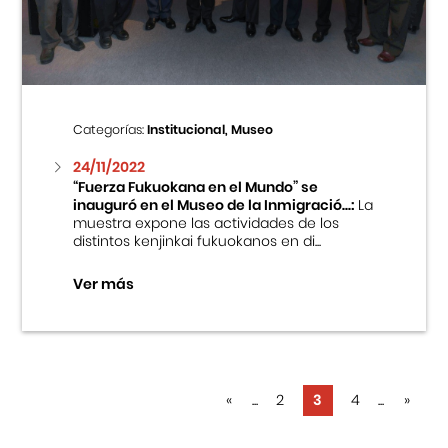
Categorías:
Institucional, Museo
24/11/2022
“Fuerza Fukuokana en el Mundo” se
inauguró en el Museo de la Inmigració...:
La
muestra expone las actividades de los
distintos kenjinkai fukuokanos en di...
Ver más
«
...
2
3
4
...
»