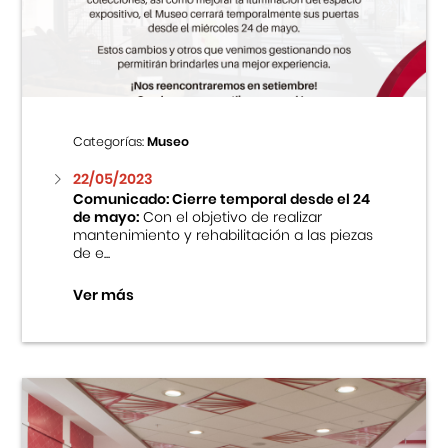
Centro Cultural Peruano Japonés
Cursos
Museo de la Inmigración Japonesa
Categorías:
Museo
Fondo Editorial
22/05/2023
Comunicado: Cierre temporal desde el 24
de mayo:
Con el objetivo de realizar
Teatro Peruano Japonés
mantenimiento y rehabilitación a las piezas
de e...
Ver más