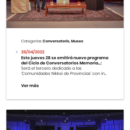
Centro Cultural Peruano Japonés
Cursos
Museo de la Inmigración Japonesa
Categorías:
Conversatorio, Museo
Fondo Editorial
26/04/2022
Este jueves 28 se emitirá nuevo programa
del Ciclo de Conversatorios Memoria...:
Teatro Peruano Japonés
Será el tercero dedicado a las
‘Comunidades Nikkei de Provincias’ con in...
Ver más