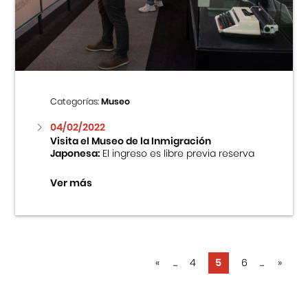
Categorías:
Museo
04/02/2022
Visita el Museo de la Inmigración
Japonesa:
El ingreso es libre previa reserva
Ver más
«
...
4
5
6
...
»