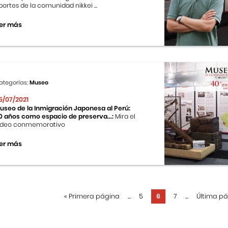
portes de la comunidad nikkei ...
er más
ategorías:
Museo
5/07/2021
useo de la Inmigración Japonesa al Perú:
0 años como espacio de preserva...:
Mira el
ideo conmemorativo
er más
«
Primera página
...
5
6
7
...
Última p