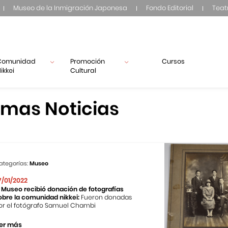
Museo de la Inmigración Japonesa
Fondo Editorial
Teat
Comunidad
Promoción
Cursos
ikkei
Cultural
imas Noticias
ategorías:
Museo
7/01/2022
l Museo recibió donación de fotografías
obre la comunidad nikkei:
Fueron donadas
or el fotógrafo Samuel Chambi
er más