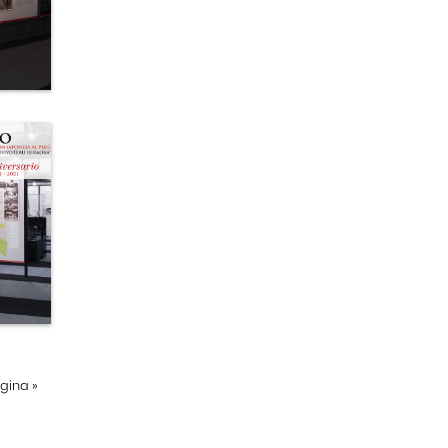
ágina
»