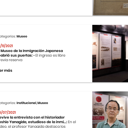
ategorías:
Museo
9/11/2021
l Museo de la Inmigración Japonesa
eabrió sus puertas:
• El ingreso es libre
revia reserva
er más
ategorías:
Institucional, Museo
6/07/2021
evive la entrevista con el historiador
oshio Yanagida, estudioso de la inmi...:
En el
ideo, el profesor Yanagida destaca los