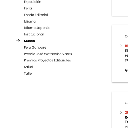
Exposición
Feria
Fondo Editorial
Idioma
Idioma Japonés
Institucional
C
Museo
1
Perú Ganbare
E
Premio José Watanabe Varas
r
p
Premios Proyectos Editoriales
Salud
V
Taller
C
2
R
T
v