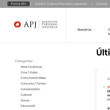
Portal APJ
Centro Cultural Peruano Japonés
Cursos
Nosotros
N
Últ
Categorías
Artes Escénicas
Cine / Video
Comunidad Nikkei
C
Concurso / Torneo
2
Conversatorio
E
Cultural
s
p
Danza
Educación
V