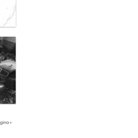
ágina
»