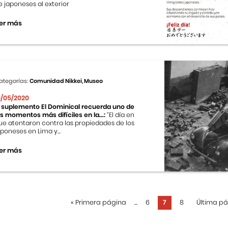
e japoneses al exterior
er más
ategorías:
Comunidad Nikkei, Museo
0/05/2020
l suplemento El Dominical recuerda uno de
os momentos más difíciles en la...:
“El día en
ue atentaron contra las propiedades de los
aponeses en Lima y...
er más
«
Primera página
...
6
7
8
Última p