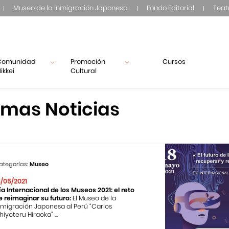
Museo de la Inmigración Japonesa
Fondo Editorial
Teat
Comunidad
Promoción
Cursos
ikkei
Cultural
imas Noticias
ategorías:
Museo
8/05/2021
ía Internacional de los Museos 2021: el reto
e reimaginar su futuro:
El Museo de la
nmigración Japonesa al Perú “Carlos
hiyoteru Hiraoka” ...