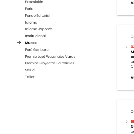
Exposición
V
Feria
Fondo Editorial
Idioma
Idioma Japonés
Institucional
C
Museo
0
Perú Ganbare
M
Premio José Watanabe Varas
c
c
Premios Proyectos Editoriales
C
Salud
Taller
V
C
1
D
c