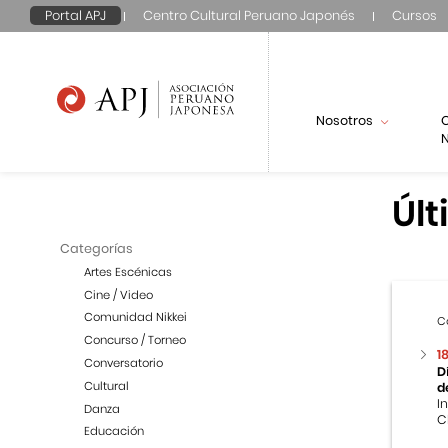
Portal APJ
Centro Cultural Peruano Japonés
Cursos
Nosotros
N
Últ
Categorías
Artes Escénicas
Cine / Video
Comunidad Nikkei
C
Concurso / Torneo
1
Conversatorio
D
Cultural
d
I
Danza
C
Educación