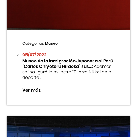
Centro Cultural Peruano Japonés
Cursos
Museo de la Inmigración Japonesa
Categorías:
Museo
Fondo Editorial
05/07/2022
Museo de la Inmigración Japonesa al Perú
“Carlos Chiyoteru Hiraoka” sus...:
Además,
Teatro Peruano Japonés
se inauguró la muestra “Fuerza Nikkei en el
deporte”.
Ver más