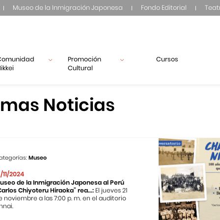
Museo de la Inmigración Japonesa
Fondo Editorial
Teat
Comunidad
Promoción
Cursos
ikkei
Cultural
imas Noticias
ategorías:
Museo
3/11/2024
useo de la Inmigración Japonesa al Perú
Carlos Chiyoteru Hiraoka” rea...:
El jueves 21
e noviembre a las 7:00 p. m. en el auditorio
nnai.