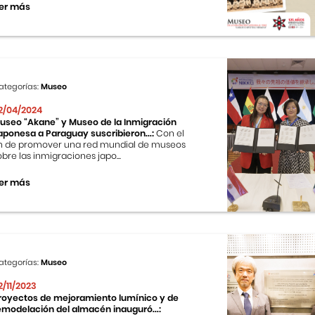
er más
ategorías:
Museo
2/04/2024
useo “Akane” y Museo de la Inmigración
aponesa a Paraguay suscribieron...:
Con el
in de promover una red mundial de museos
obre las inmigraciones japo...
er más
ategorías:
Museo
2/11/2023
royectos de mejoramiento lumínico y de
emodelación del almacén inauguró...: