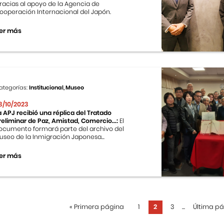
racias al apoyo de la Agencia de
ooperación Internacional del Japón.
er más
ategorías:
Institucional, Museo
3/10/2023
a APJ recibió una réplica del Tratado
reliminar de Paz, Amistad, Comercio...:
El
ocumento formará parte del archivo del
useo de la Inmigración Japonesa...
er más
«
Primera página
1
2
3
...
Última p