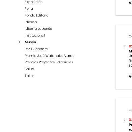
Exposición
V
Feria
Fondo Editorial
Idioma
Idioma Japonés
Institucional
C
Museo
0
Perú Ganbare
M
Premio José Watanabe Varas
J
f
Premios Proyectos Editoriales
s
Salud
Taller
V
C
0
P
r