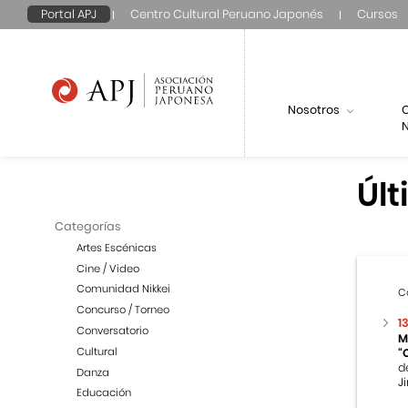
Portal APJ
Centro Cultural Peruano Japonés
Cursos
Nosotros
N
Últ
Categorías
Artes Escénicas
Cine / Video
Comunidad Nikkei
C
Concurso / Torneo
1
Conversatorio
M
Cultural
“
d
Danza
Ji
Educación