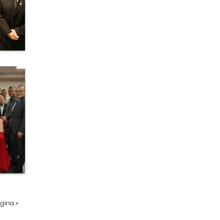
ágina
»