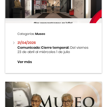
Centro Cultural Peruano Japonés
Cursos
Museo de la Inmigración Japonesa
Categorías:
Museo
Fondo Editorial
21/04/2026
Comunicado: Cierre temporal:
Del viernes
23 de abril al miércoles 1 de julio
Teatro Peruano Japonés
Ver más