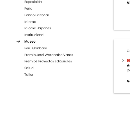
Exposición
V
Feria
Fondo Editorial
Idioma
Idioma Japonés
Institucional
Museo
Perú Ganbare
C
Premio José Watanabe Varas
1
Premios Proyectos Editoriales
A
Salud
p
Taller
V