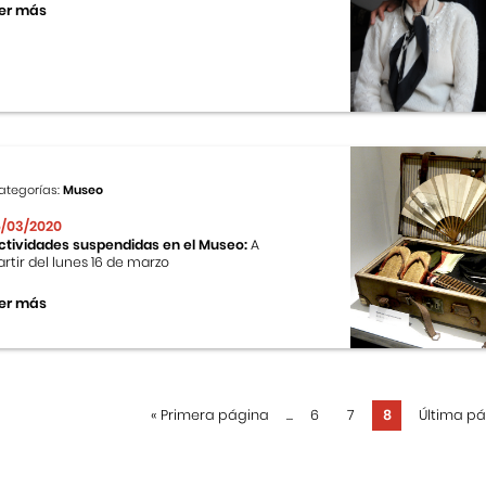
er más
ategorías:
Museo
6/03/2020
ctividades suspendidas en el Museo:
A
artir del lunes 16 de marzo
er más
«
Primera página
...
6
7
8
Última p