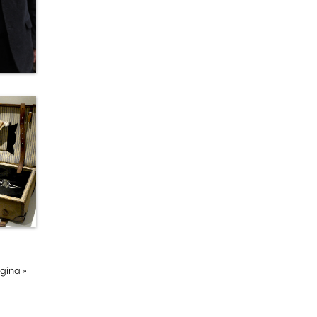
ágina
»