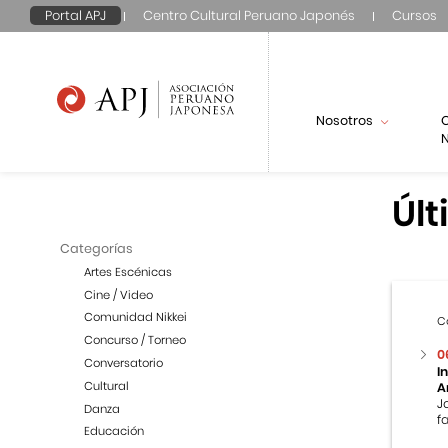
Portal APJ
Centro Cultural Peruano Japonés
Cursos
Nosotros
N
Últ
Categorías
Artes Escénicas
Cine / Video
Comunidad Nikkei
C
Concurso / Torneo
0
Conversatorio
I
Cultural
A
J
Danza
f
Educación