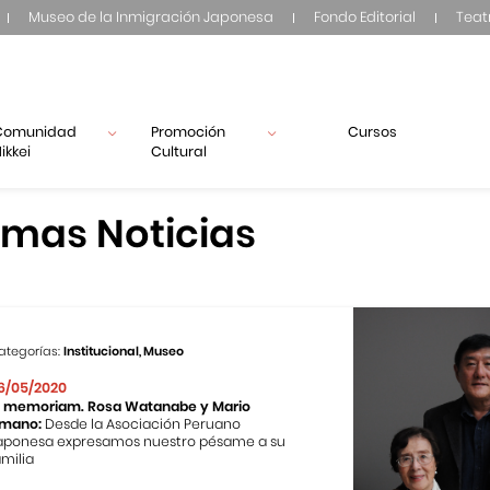
Museo de la Inmigración Japonesa
Fondo Editorial
Teat
Comunidad
Promoción
Cursos
ikkei
Cultural
imas Noticias
ategorías:
Institucional, Museo
6/05/2020
n memoriam. Rosa Watanabe y Mario
mano:
Desde la Asociación Peruano
aponesa expresamos nuestro pésame a su
amilia