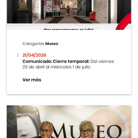
Centro Cultural Peruano Japonés
Cursos
Museo de la Inmigración Japonesa
Categorías:
Museo
Fondo Editorial
21/04/2026
Comunicado: Cierre temporal:
Del viernes
23 de abril al miércoles 1 de julio
Teatro Peruano Japonés
Ver más