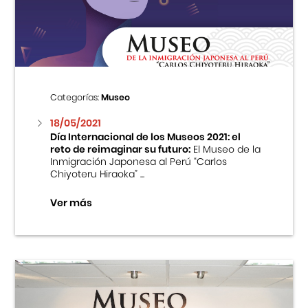
Centro Cultural Peruano Japonés
Cursos
Museo de la Inmigración Japonesa
Categorías:
Museo
Fondo Editorial
18/05/2021
Día Internacional de los Museos 2021: el
reto de reimaginar su futuro:
El Museo de la
Teatro Peruano Japonés
Inmigración Japonesa al Perú “Carlos
Chiyoteru Hiraoka” ...
Ver más