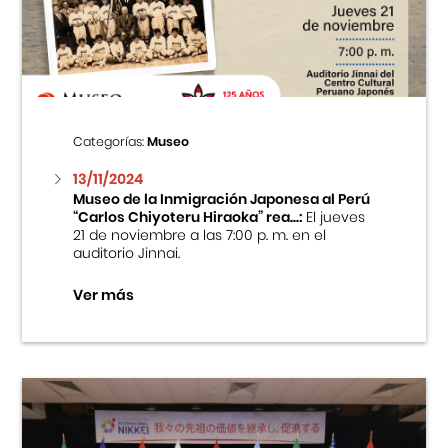
Centro Cultural Peruano Japonés
Cursos
Museo de la Inmigración Japonesa
Categorías:
Museo
Fondo Editorial
13/11/2024
Museo de la Inmigración Japonesa al Perú
“Carlos Chiyoteru Hiraoka” rea...:
El jueves
Teatro Peruano Japonés
21 de noviembre a las 7:00 p. m. en el
auditorio Jinnai.
Ver más