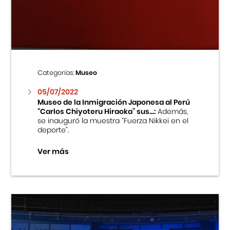
Centro Cultural Peruano Japonés
Cursos
Museo de la Inmigración Japonesa
Categorías:
Museo
Fondo Editorial
05/07/2022
Museo de la Inmigración Japonesa al Perú
“Carlos Chiyoteru Hiraoka” sus...:
Además,
Teatro Peruano Japonés
se inauguró la muestra “Fuerza Nikkei en el
deporte”.
Ver más