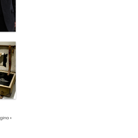
ágina
»