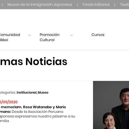
Museo de la Inmigración Japonesa
Fondo Editorial
Teat
Comunidad
Promoción
Cursos
ikkei
Cultural
imas Noticias
ategorías:
Institucional, Museo
6/05/2020
n memoriam. Rosa Watanabe y Mario
mano:
Desde la Asociación Peruano
aponesa expresamos nuestro pésame a su
amilia