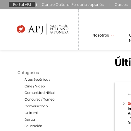
Portal APJ
Centro Cultural Peruano Japonés
Cursos
Nosotros
N
Últ
Categorías
Artes Escénicas
Cine / Video
Comunidad Nikkei
C
Concurso / Torneo
0
Conversatorio
I
Cultural
A
J
Danza
f
Educación