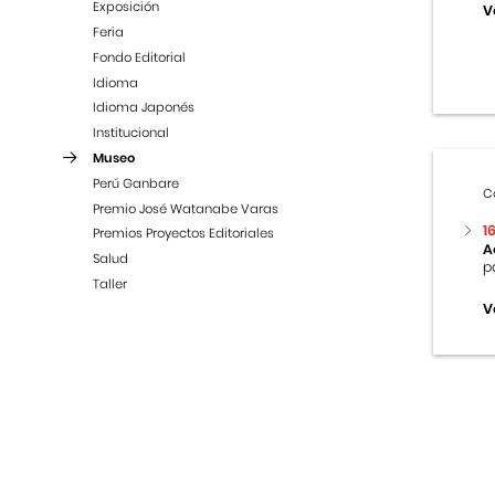
Exposición
V
Feria
Fondo Editorial
Idioma
Idioma Japonés
Institucional
Museo
Perú Ganbare
C
Premio José Watanabe Varas
1
Premios Proyectos Editoriales
A
Salud
p
Taller
V