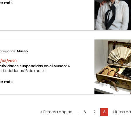
er más
ategorías:
Museo
6/03/2020
ctividades suspendidas en el Museo:
A
artir del lunes 16 de marzo
er más
«
Primera página
...
6
7
8
Última p