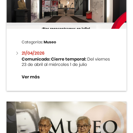
Centro Cultural Peruano Japonés
Cursos
Museo de la Inmigración Japonesa
Categorías:
Museo
Fondo Editorial
21/04/2026
Comunicado: Cierre temporal:
Del viernes
23 de abril al miércoles 1 de julio
Teatro Peruano Japonés
Ver más