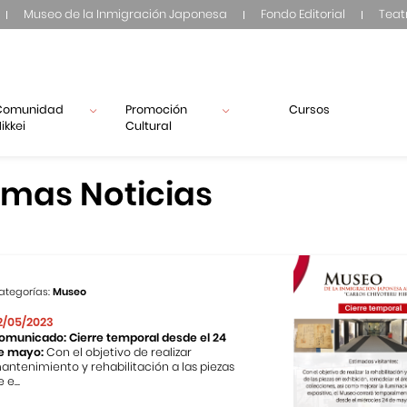
Museo de la Inmigración Japonesa
Fondo Editorial
Teat
Comunidad
Promoción
Cursos
ikkei
Cultural
imas Noticias
ategorías:
Museo
2/05/2023
omunicado: Cierre temporal desde el 24
e mayo:
Con el objetivo de realizar
antenimiento y rehabilitación a las piezas
 e...