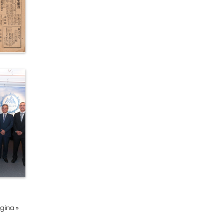
ágina
»