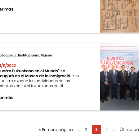
er más
ategorías:
Institucional, Museo
4/11/2022
Fuerza Fukuokana en el Mundo” se
nauguró en el Museo de la Inmigració...:
La
uestra expone las actividades de los
istintos kenjinkai fukuokanos en di...
er más
«
Primera página
...
2
3
4
...
Última p