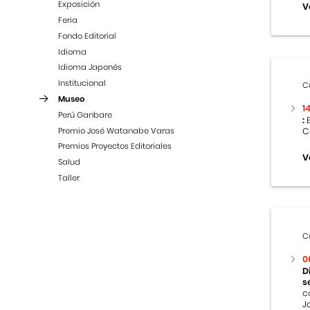
Exposición
V
Feria
Fondo Editorial
Idioma
Idioma Japonés
Institucional
C
Museo
1
Perú Ganbare
:
E
Premio José Watanabe Varas
C
Premios Proyectos Editoriales
V
Salud
Taller
C
0
D
s
c
J