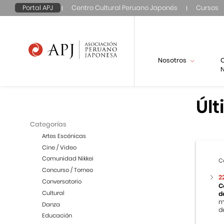
Portal APJ
Centro Cultural Peruano Japonés
Cursos
Nosotros
N
Últ
Categorías
Artes Escénicas
Cine / Video
Comunidad Nikkei
C
Concurso / Torneo
2
Conversatorio
C
Cultural
d
m
Danza
de
Educación