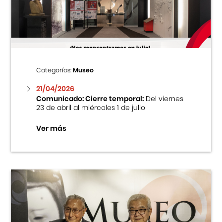
Centro Cultural Peruano Japonés
Cursos
Museo de la Inmigración Japonesa
Categorías:
Museo
Fondo Editorial
21/04/2026
Comunicado: Cierre temporal:
Del viernes
23 de abril al miércoles 1 de julio
Teatro Peruano Japonés
Ver más