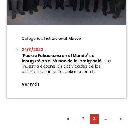
Categorías:
Institucional, Museo
24/11/2022
“Fuerza Fukuokana en el Mundo” se
inauguró en el Museo de la Inmigració...:
La
muestra expone las actividades de los
distintos kenjinkai fukuokanos en di...
Ver más
«
...
2
3
4
...
»