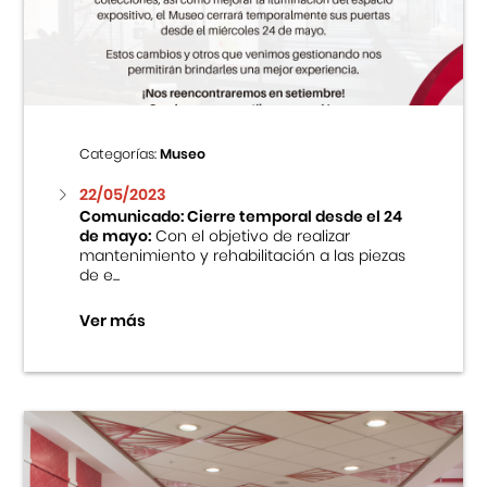
Centro Cultural Peruano Japonés
Cursos
Museo de la Inmigración Japonesa
Categorías:
Museo
Fondo Editorial
22/05/2023
Comunicado: Cierre temporal desde el 24
de mayo:
Con el objetivo de realizar
Teatro Peruano Japonés
mantenimiento y rehabilitación a las piezas
de e...
Ver más