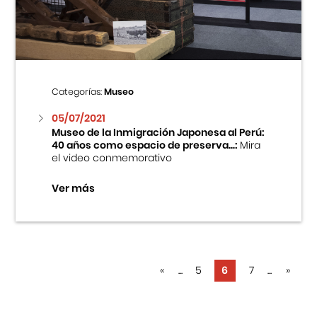
Categorías:
Museo
05/07/2021
Museo de la Inmigración Japonesa al Perú:
40 años como espacio de preserva...:
Mira
el video conmemorativo
Ver más
«
...
5
6
7
...
»