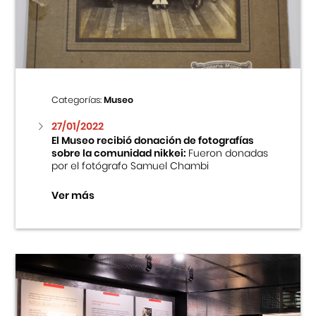
Centro Cultural Peruano Japonés
Cursos
Museo de la Inmigración Japonesa
Categorías:
Museo
Fondo Editorial
27/01/2022
El Museo recibió donación de fotografías
sobre la comunidad nikkei:
Fueron donadas
Teatro Peruano Japonés
por el fotógrafo Samuel Chambi
Ver más