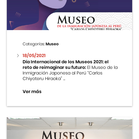
Centro Cultural Peruano Japonés
Cursos
Museo de la Inmigración Japonesa
Categorías:
Museo
Fondo Editorial
18/05/2021
Día Internacional de los Museos 2021: el
reto de reimaginar su futuro:
El Museo de la
Teatro Peruano Japonés
Inmigración Japonesa al Perú “Carlos
Chiyoteru Hiraoka” ...
Ver más