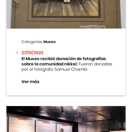
Centro Cultural Peruano Japonés
Cursos
Museo de la Inmigración Japonesa
Categorías:
Museo
Fondo Editorial
27/01/2022
El Museo recibió donación de fotografías
sobre la comunidad nikkei:
Fueron donadas
Teatro Peruano Japonés
por el fotógrafo Samuel Chambi
Ver más