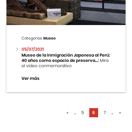
Categorías:
Museo
05/07/2021
Museo de la Inmigración Japonesa al Perú:
40 años como espacio de preserva...:
Mira
el video conmemorativo
Ver más
«
...
5
6
7
...
»