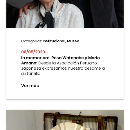
Centro Cultural Peruano Japonés
Cursos
Museo de la Inmigración Japonesa
Categorías:
Institucional, Museo
Fondo Editorial
06/05/2020
In memoriam. Rosa Watanabe y Mario
Amano:
Desde la Asociación Peruano
Teatro Peruano Japonés
Japonesa expresamos nuestro pésame a
su familia
Ver más