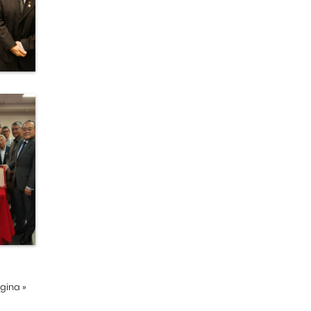
ágina
»