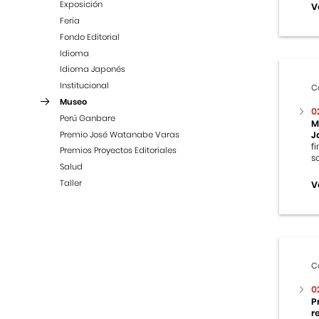
Exposición
V
Feria
Fondo Editorial
Idioma
Idioma Japonés
Institucional
C
Museo
0
Perú Ganbare
M
Premio José Watanabe Varas
J
f
Premios Proyectos Editoriales
s
Salud
Taller
V
C
0
P
r