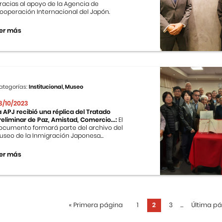
racias al apoyo de la Agencia de
ooperación Internacional del Japón.
er más
ategorías:
Institucional, Museo
3/10/2023
a APJ recibió una réplica del Tratado
reliminar de Paz, Amistad, Comercio...:
El
ocumento formará parte del archivo del
useo de la Inmigración Japonesa...
er más
«
Primera página
1
2
3
...
Última p