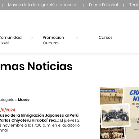
Museo de la Inmigración Japonesa
Fondo Editorial
Teat
Comunidad
Promoción
Cursos
ikkei
Cultural
imas Noticias
ategorías:
Museo
3/11/2024
useo de la Inmigración Japonesa al Perú
Carlos Chiyoteru Hiraoka” rea...:
El jueves 21
e noviembre a las 7:00 p. m. en el auditorio
nnai.