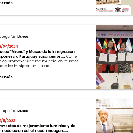
er más
ategorías:
Museo
2/04/2024
useo “Akane” y Museo de la Inmigración
aponesa a Paraguay suscribieron...:
Con el
in de promover una red mundial de museos
obre las inmigraciones japo...
er más
ategorías:
Museo
2/11/2023
royectos de mejoramiento lumínico y de
emodelación del almacén inauguró...: