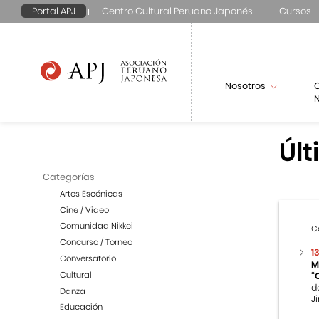
Portal APJ
Centro Cultural Peruano Japonés
Cursos
Nosotros
N
Últ
Categorías
Artes Escénicas
Cine / Video
Comunidad Nikkei
C
Concurso / Torneo
1
Conversatorio
M
Cultural
“
d
Danza
Ji
Educación