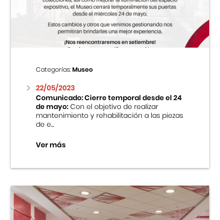
Centro Cultural Peruano Japonés
Cursos
Museo de la Inmigración Japonesa
Categorías:
Museo
Fondo Editorial
22/05/2023
Comunicado: Cierre temporal desde el 24
de mayo:
Con el objetivo de realizar
Teatro Peruano Japonés
mantenimiento y rehabilitación a las piezas
de e...
Ver más