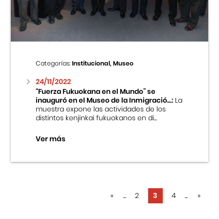
Categorías:
Institucional, Museo
24/11/2022
“Fuerza Fukuokana en el Mundo” se
inauguró en el Museo de la Inmigració...:
La
muestra expone las actividades de los
distintos kenjinkai fukuokanos en di...
Ver más
«
...
2
3
4
...
»