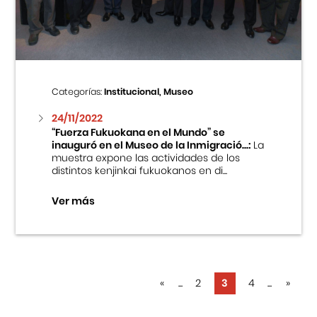
Categorías:
Institucional, Museo
24/11/2022
“Fuerza Fukuokana en el Mundo” se
inauguró en el Museo de la Inmigració...:
La
muestra expone las actividades de los
distintos kenjinkai fukuokanos en di...
Ver más
«
...
2
3
4
...
»