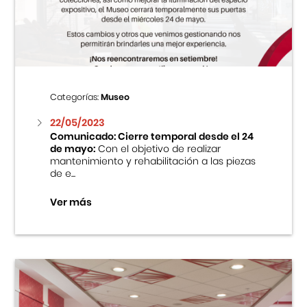
Centro Cultural Peruano Japonés
Cursos
Museo de la Inmigración Japonesa
Categorías:
Museo
Fondo Editorial
22/05/2023
Comunicado: Cierre temporal desde el 24
de mayo:
Con el objetivo de realizar
Teatro Peruano Japonés
mantenimiento y rehabilitación a las piezas
de e...
Ver más