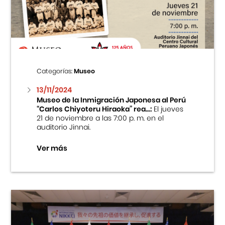
Centro Cultural Peruano Japonés
Cursos
Museo de la Inmigración Japonesa
Categorías:
Museo
Fondo Editorial
13/11/2024
Museo de la Inmigración Japonesa al Perú
“Carlos Chiyoteru Hiraoka” rea...:
El jueves
Teatro Peruano Japonés
21 de noviembre a las 7:00 p. m. en el
auditorio Jinnai.
Ver más