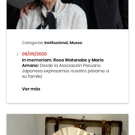
Centro Cultural Peruano Japonés
Cursos
Museo de la Inmigración Japonesa
Categorías:
Institucional, Museo
Fondo Editorial
06/05/2020
In memoriam. Rosa Watanabe y Mario
Amano:
Desde la Asociación Peruano
Teatro Peruano Japonés
Japonesa expresamos nuestro pésame a
su familia
Ver más