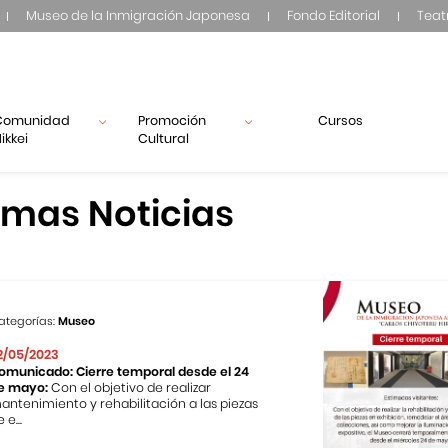
Museo de la Inmigración Japonesa
Fondo Editorial
Teat
Comunidad
Promoción
Cursos
ikkei
Cultural
imas Noticias
ategorías:
Museo
2/05/2023
omunicado: Cierre temporal desde el 24
e mayo:
Con el objetivo de realizar
antenimiento y rehabilitación a las piezas
 e...