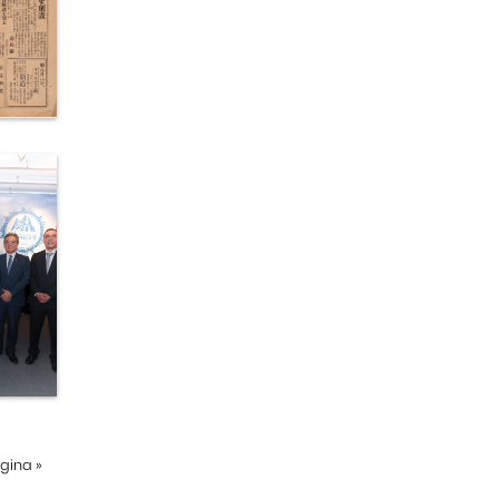
ágina
»