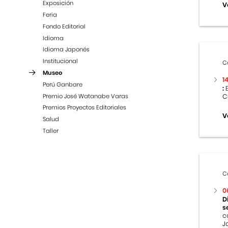
Exposición
V
Feria
Fondo Editorial
Idioma
Idioma Japonés
Institucional
C
Museo
1
Perú Ganbare
:
E
Premio José Watanabe Varas
C
Premios Proyectos Editoriales
V
Salud
Taller
C
0
D
s
c
J