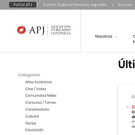
Portal APJ
Centro Cultural Peruano Japonés
Cursos
Nosotros
N
Últ
Categorías
Artes Escénicas
Cine / Video
Comunidad Nikkei
C
Concurso / Torneo
2
Conversatorio
C
Cultural
d
m
Danza
de
Educación