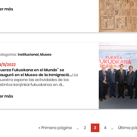
er más
ategorías:
Institucional, Museo
4/11/2022
Fuerza Fukuokana en el Mundo” se
nauguró en el Museo de la Inmigració...:
La
uestra expone las actividades de los
istintos kenjinkai fukuokanos en di...
er más
«
Primera página
...
2
3
4
...
Última p