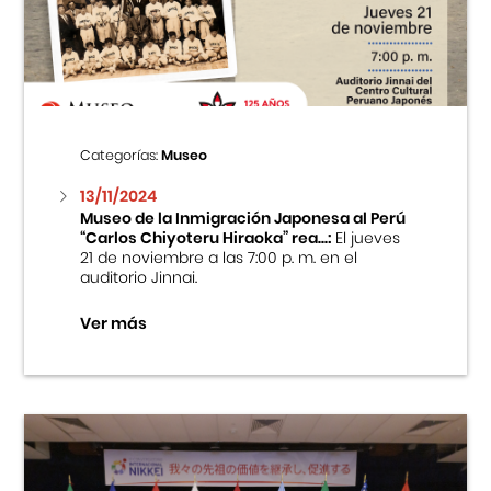
Centro Cultural Peruano Japonés
Cursos
Museo de la Inmigración Japonesa
Categorías:
Museo
Fondo Editorial
13/11/2024
Museo de la Inmigración Japonesa al Perú
“Carlos Chiyoteru Hiraoka” rea...:
El jueves
Teatro Peruano Japonés
21 de noviembre a las 7:00 p. m. en el
auditorio Jinnai.
Ver más