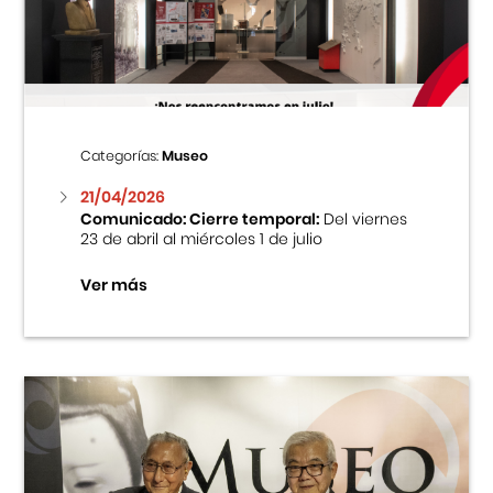
Centro Cultural Peruano Japonés
Cursos
Museo de la Inmigración Japonesa
Categorías:
Museo
Fondo Editorial
21/04/2026
Comunicado: Cierre temporal:
Del viernes
23 de abril al miércoles 1 de julio
Teatro Peruano Japonés
Ver más