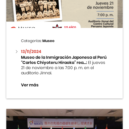
Centro Cultural Peruano Japonés
Cursos
Museo de la Inmigración Japonesa
Categorías:
Museo
Fondo Editorial
13/11/2024
Museo de la Inmigración Japonesa al Perú
“Carlos Chiyoteru Hiraoka” rea...:
El jueves
Teatro Peruano Japonés
21 de noviembre a las 7:00 p. m. en el
auditorio Jinnai.
Ver más