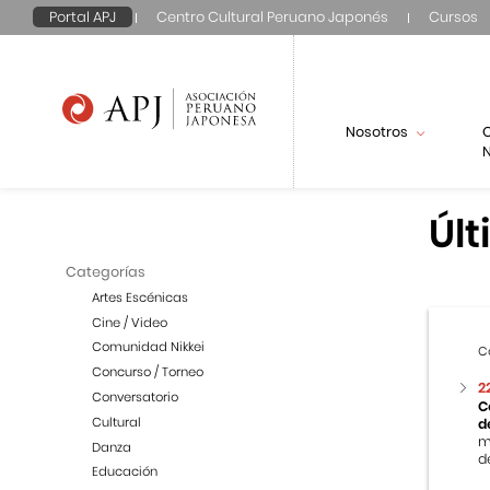
Portal APJ
Centro Cultural Peruano Japonés
Cursos
Nosotros
N
Últ
Categorías
Artes Escénicas
Cine / Video
Comunidad Nikkei
C
Concurso / Torneo
2
Conversatorio
C
Cultural
d
m
Danza
de
Educación