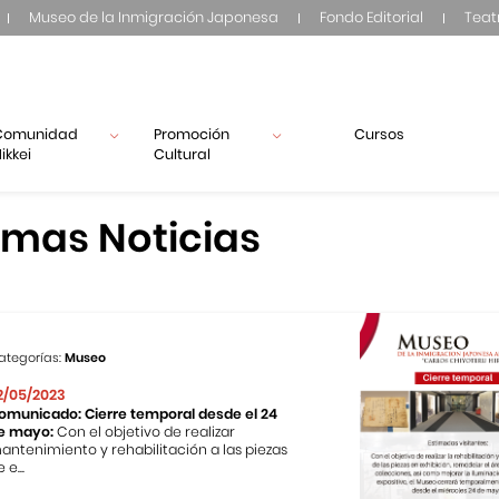
Museo de la Inmigración Japonesa
Fondo Editorial
Teat
Comunidad
Promoción
Cursos
ikkei
Cultural
imas Noticias
ategorías:
Museo
2/05/2023
omunicado: Cierre temporal desde el 24
e mayo:
Con el objetivo de realizar
antenimiento y rehabilitación a las piezas
 e...