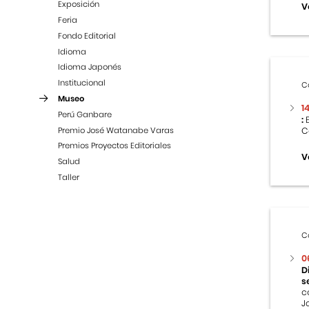
Exposición
V
Feria
Fondo Editorial
Idioma
Idioma Japonés
Institucional
C
Museo
1
Perú Ganbare
:
E
Premio José Watanabe Varas
C
Premios Proyectos Editoriales
V
Salud
Taller
C
0
D
s
c
J