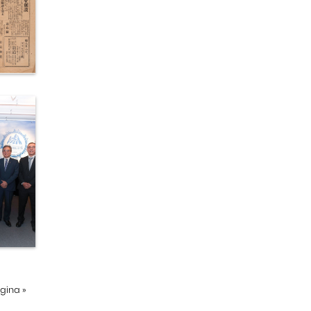
ágina
»