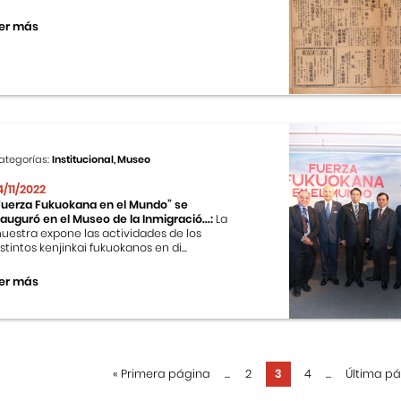
er más
ategorías:
Institucional, Museo
4/11/2022
Fuerza Fukuokana en el Mundo” se
nauguró en el Museo de la Inmigració...:
La
uestra expone las actividades de los
istintos kenjinkai fukuokanos en di...
er más
«
Primera página
...
2
3
4
...
Última p