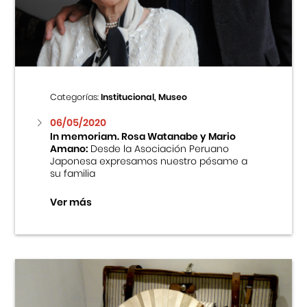
Centro Cultural Peruano Japonés
Cursos
Museo de la Inmigración Japonesa
Categorías:
Institucional, Museo
Fondo Editorial
06/05/2020
In memoriam. Rosa Watanabe y Mario
Amano:
Desde la Asociación Peruano
Teatro Peruano Japonés
Japonesa expresamos nuestro pésame a
su familia
Ver más