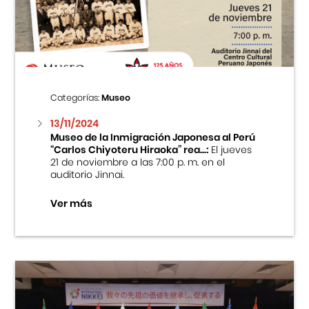
Centro Cultural Peruano Japonés
Cursos
Museo de la Inmigración Japonesa
Categorías:
Museo
Fondo Editorial
13/11/2024
Museo de la Inmigración Japonesa al Perú
“Carlos Chiyoteru Hiraoka” rea...:
El jueves
Teatro Peruano Japonés
21 de noviembre a las 7:00 p. m. en el
auditorio Jinnai.
Ver más