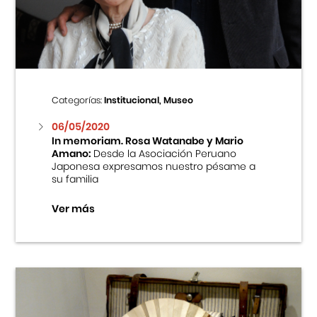
Centro Cultural Peruano Japonés
Cursos
Museo de la Inmigración Japonesa
Categorías:
Institucional, Museo
Fondo Editorial
06/05/2020
In memoriam. Rosa Watanabe y Mario
Amano:
Desde la Asociación Peruano
Teatro Peruano Japonés
Japonesa expresamos nuestro pésame a
su familia
Ver más