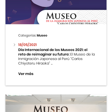
Centro Cultural Peruano Japonés
Cursos
Museo de la Inmigración Japonesa
Categorías:
Museo
Fondo Editorial
18/05/2021
Día Internacional de los Museos 2021: el
reto de reimaginar su futuro:
El Museo de la
Teatro Peruano Japonés
Inmigración Japonesa al Perú “Carlos
Chiyoteru Hiraoka” ...
Ver más