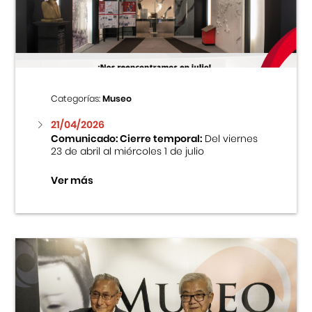
Centro Cultural Peruano Japonés
Cursos
Museo de la Inmigración Japonesa
Categorías:
Museo
Fondo Editorial
21/04/2026
Comunicado: Cierre temporal:
Del viernes
23 de abril al miércoles 1 de julio
Teatro Peruano Japonés
Ver más