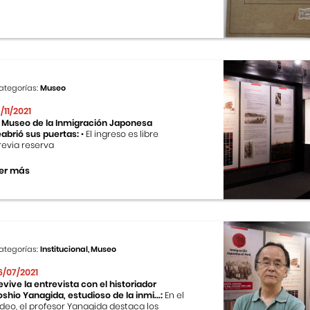
ategorías:
Museo
9/11/2021
l Museo de la Inmigración Japonesa
eabrió sus puertas:
• El ingreso es libre
revia reserva
er más
ategorías:
Institucional, Museo
6/07/2021
evive la entrevista con el historiador
oshio Yanagida, estudioso de la inmi...:
En el
ideo, el profesor Yanagida destaca los