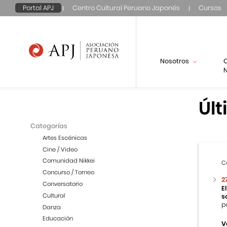
Portal APJ
Centro Cultural Peruano Japonés
Cursos
Nosotros
N
Últ
Categorías
Artes Escénicas
Cine / Video
Comunidad Nikkei
C
Concurso / Torneo
2
Conversatorio
E
Cultural
s
p
Danza
Educación
V