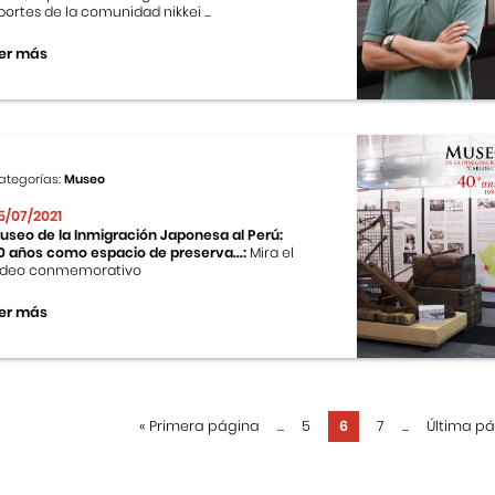
portes de la comunidad nikkei ...
er más
ategorías:
Museo
5/07/2021
useo de la Inmigración Japonesa al Perú:
0 años como espacio de preserva...:
Mira el
ideo conmemorativo
er más
«
Primera página
...
5
6
7
...
Última p