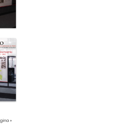
ágina
»