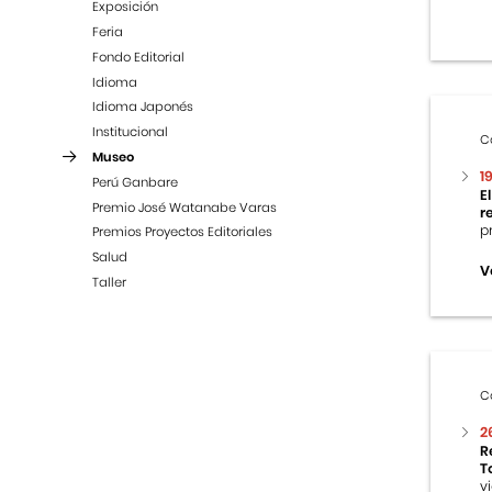
Exposición
Feria
Fondo Editorial
Idioma
Idioma Japonés
Institucional
C
Museo
1
Perú Ganbare
E
Premio José Watanabe Varas
r
p
Premios Proyectos Editoriales
Salud
V
Taller
C
2
R
T
v