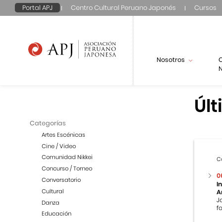
Portal APJ
Centro Cultural Peruano Japonés
Cursos
Nosotros
N
Últ
Categorías
Artes Escénicas
Cine / Video
Comunidad Nikkei
C
Concurso / Torneo
0
Conversatorio
I
Cultural
A
J
Danza
f
Educación