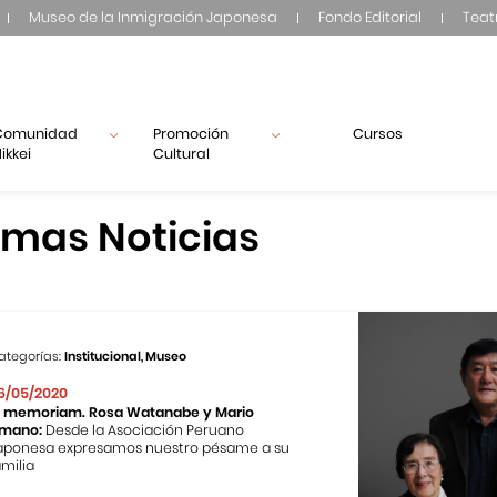
Museo de la Inmigración Japonesa
Fondo Editorial
Teat
Comunidad
Promoción
Cursos
ikkei
Cultural
imas Noticias
ategorías:
Institucional, Museo
6/05/2020
n memoriam. Rosa Watanabe y Mario
mano:
Desde la Asociación Peruano
aponesa expresamos nuestro pésame a su
amilia