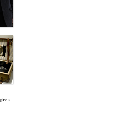
ágina
»