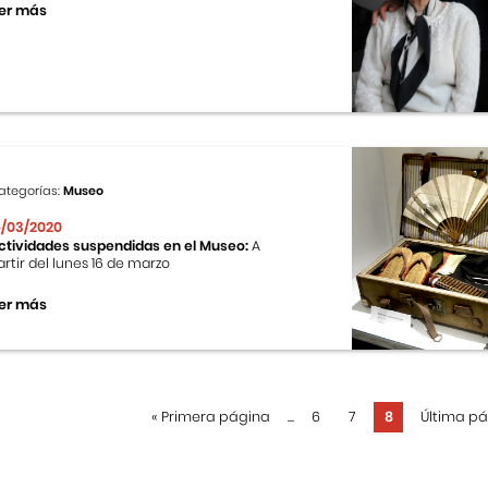
er más
ategorías:
Museo
6/03/2020
ctividades suspendidas en el Museo:
A
artir del lunes 16 de marzo
er más
«
Primera página
...
6
7
8
Última p