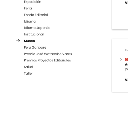
Exposición
V
Feria
Fondo Editorial
Idioma
Idioma Japonés
Institucional
Museo
Perú Ganbare
C
Premio José Watanabe Varas
1
Premios Proyectos Editoriales
A
Salud
p
Taller
V