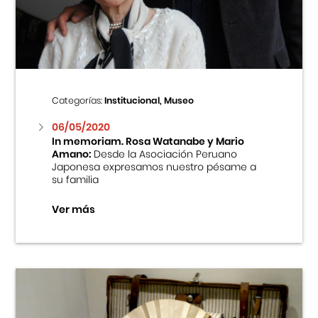
Centro Cultural Peruano Japonés
Cursos
Museo de la Inmigración Japonesa
Categorías:
Institucional, Museo
Fondo Editorial
06/05/2020
In memoriam. Rosa Watanabe y Mario
Amano:
Desde la Asociación Peruano
Teatro Peruano Japonés
Japonesa expresamos nuestro pésame a
su familia
Ver más