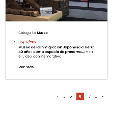
Categorías:
Museo
05/07/2021
Museo de la Inmigración Japonesa al Perú:
40 años como espacio de preserva...:
Mira
el video conmemorativo
Ver más
«
...
5
6
7
...
»