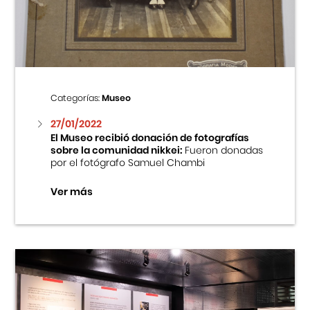
Centro Cultural Peruano Japonés
Cursos
Museo de la Inmigración Japonesa
Categorías:
Museo
Fondo Editorial
27/01/2022
El Museo recibió donación de fotografías
sobre la comunidad nikkei:
Fueron donadas
Teatro Peruano Japonés
por el fotógrafo Samuel Chambi
Ver más